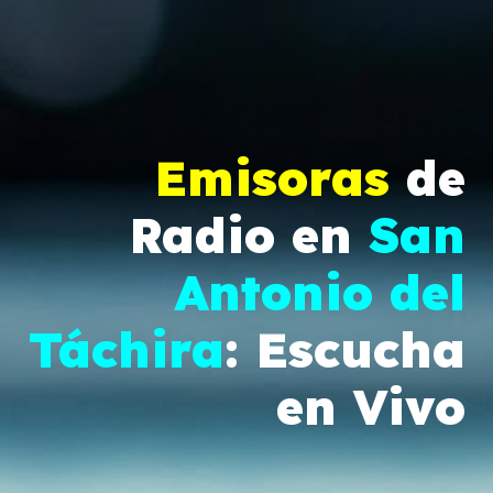
Emisoras
de
Radio en
San
Antonio del
Táchira
: Escucha
en Vivo