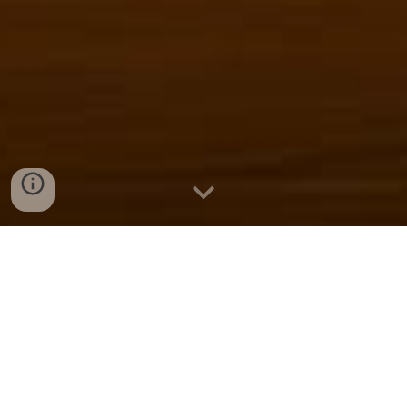
Compra Productos Frescos
y de Calidad
Encuentra en www.fronteradinamica.com las
mejores carnicerías y charcuterías en
Villa
del Rosario Norte de Santander
. Disfruta de
carnes frescas y embutidos de calidad,
perfectos para tu hogar o negocio.