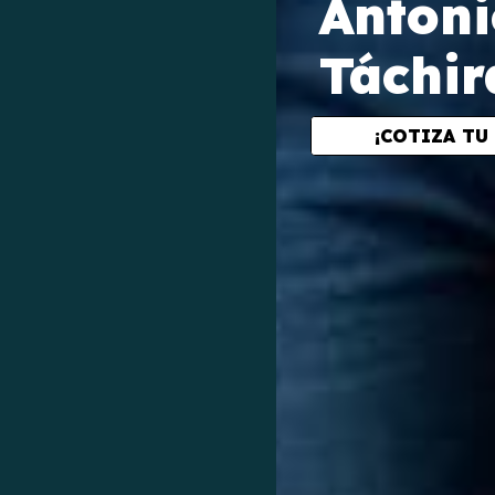
Antoni
Táchir
¡COTIZA TU 