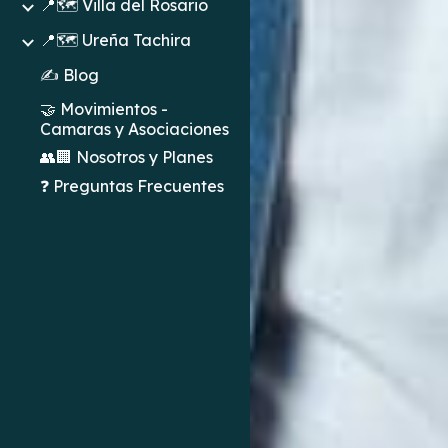
📍🗺️ Villa del Rosario
📍🗺️ Ureña Tachira
✍️ Blog
🤝 Movimientos -
Camaras y Asociaciones
👥🏢 Nosotros y Planes
❓ Preguntas Frecuentes