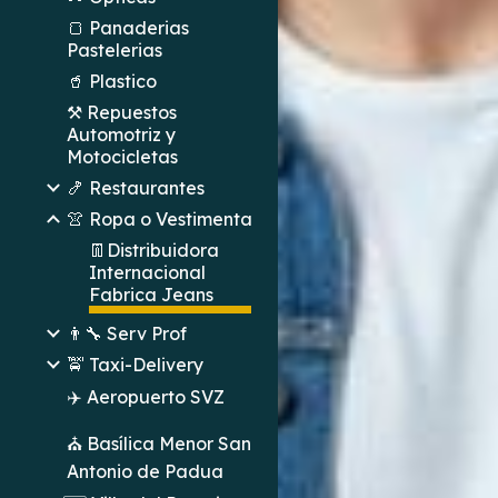
🍞 Panaderias
Pastelerias
🥤 Plastico
⚒️ Repuestos
Automotriz y
Motocicletas
🍤 Restaurantes
👚 Ropa o Vestimenta
👖Distribuidora
Internacional
Fabrica Jeans
👨‍🔧 Serv Prof
🚖 Taxi-Delivery
✈️ Aeropuerto SVZ
⛪ Basílica Menor San
Antonio de Padua