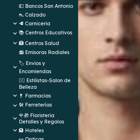
💵 Bancos San Antonio
👠 Calzado
🥩 Carniceria
📚 Centros Educativos
🏥 Centros Salud
📻 Emisoras Radiales
🏷️ Envios y
Encomiendas
💇‍♀️ Estilistas-Salon de
Belleza
💊 Farmacias
🛠️ Ferreterías
🌹🎁 Floristeria
Detalles y Regalos
🏨 Hoteles
👀 Opticas