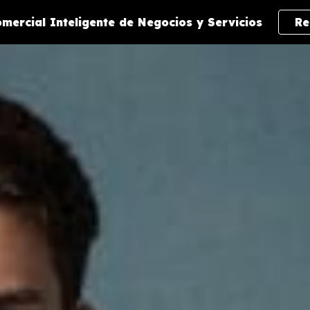
mercial Inteligente de Negocios y Servicios
Re
ip to main content
Skip to navigat