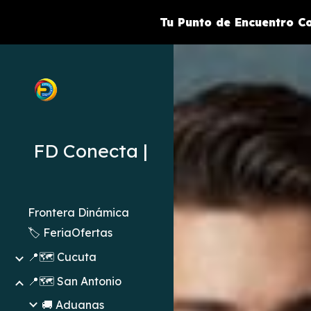
Tu Punto de Encuentro Co
Sk
FD Conecta |
Frontera Dinámica
🏷️ FeriaOfertas
📍🗺️ Cucuta
📍🗺️ San Antonio
🚚 Aduanas