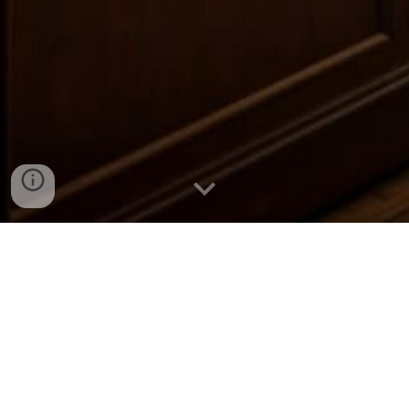
Descubre los Mejores
Sabores y Delicias Locales
Encuentra las mejores panaderías y
pastelerías en
Villa del Rosario Norte de
Santander
. Disfruta de una amplia variedad
de productos frescos y deliciosos en nuestra
guía completa. ¡Explora ahora y satisface tus