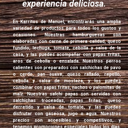
experiencia deliciosa
.
En Karritos de Manuel, encontrarás una amplia
variedad de productos para todos los gustos y
ocasiones. Nuestras hamburguesas son
elaboradas con carne de primera calidad, queso
fundido, lechuga, tomate, cebolla y salsa de la
casa, y las puedes acompañar con papas fritas,
aros de cebolla o ensalada. Nuestros perros
calientes son preparados con salchichas de pavo
o cerdo, pan suave, queso rallado, repollo,
cebolla y salsa de mostaza, y los puedes
combinar con papas fritas, nachos o palomitas de
maíz. Nuestras salchi papas son servidas con
salchichas troceadas, papas fritas, queso
derretido y salsa de tomate, y las puedes
disfrutar con gaseosa, jugo o agua. Nuestros
precios son accesibles y competitivos, y
tenemos promociones especiales todos los días.