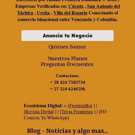
Empresas Verificadas en:
Cúcuta
,
San Antonio del
Táchira
,
Ureña
,
Villa del Rosario
Conectando el
comercio binacional entre Venezuela y Colombia.
Anuncia tu Negocio
Quienes Somos
Nuestros Planes
Preguntas Frecuentes
Contactaos:
+ 58 424 7503734
+ 57 324 6246596
Ecosistema Digital:
> [
FronteraBot
] |
[
Revista Digital
] | [
Trivia Fronteriza
] | [FD
Conecta Ya WhatsApp]
Blog - Noticias y algo mas...